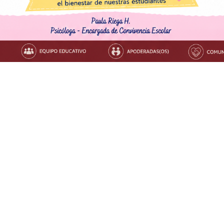
?
Pinterest
ivencia Digital
Promoción sana co