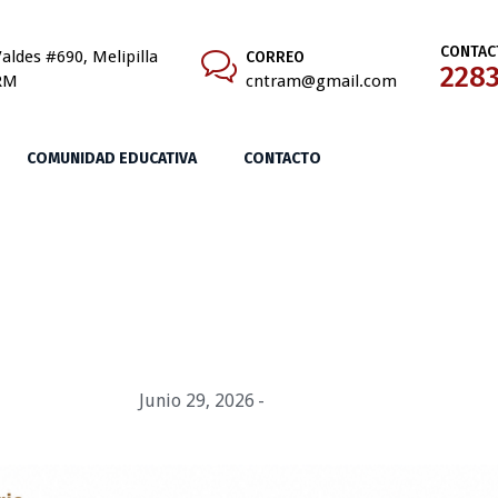
CONTAC
aldes #690, Melipilla
CORREO
228
RM
cntram@gmail.com
COMUNIDAD EDUCATIVA
CONTACTO
Noticias
omendaciones para apoder
Junio 29, 2026
Merced690