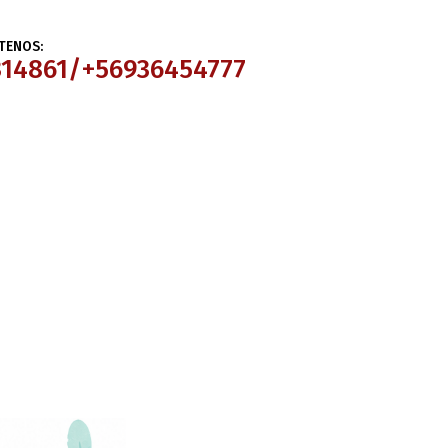
TENOS:
314861/+56936454777
ados