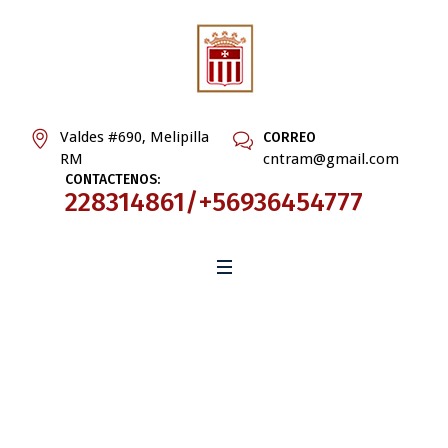
Valdes #690, Melipilla
CORREO
RM
cntram@gmail.com
CONTACTENOS:
228314861/+56936454777
Noticias