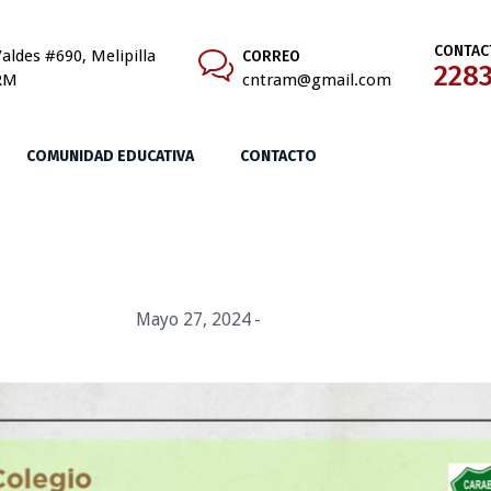
CONTAC
aldes #690, Melipilla
CORREO
228
RM
cntram@gmail.com
COMUNIDAD EDUCATIVA
CONTACTO
Noticias
Mayo 27, 2024
Merced690