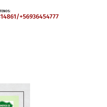
TENOS:
314861/+56936454777